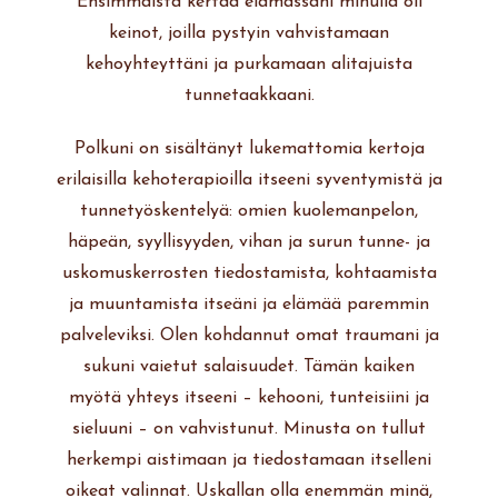
Ensimmäistä kertaa elämässäni minulla oli
keinot, joilla pystyin vahvistamaan
kehoyhteyttäni ja purkamaan alitajuista
tunnetaakkaani.
Polkuni on sisältänyt lukemattomia kertoja
erilaisilla kehoterapioilla itseeni syventymistä ja
tunnetyöskentelyä: omien kuolemanpelon,
häpeän, syyllisyyden, vihan ja surun tunne- ja
uskomuskerrosten tiedostamista, kohtaamista
ja muuntamista itseäni ja elämää paremmin
palveleviksi. Olen kohdannut omat traumani ja
sukuni vaietut salaisuudet. Tämän kaiken
myötä yhteys itseeni – kehooni, tunteisiini ja
sieluuni – on vahvistunut. Minusta on tullut
herkempi aistimaan ja tiedostamaan itselleni
oikeat valinnat. Uskallan olla enemmän minä,