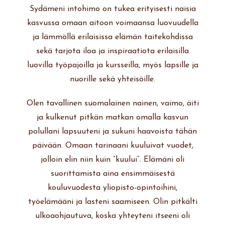
Sydämeni intohimo on tukea erityisesti naisia
kasvussa omaan aitoon voimaansa luovuudella
ja lämmöllä erilaisissa elämän taitekohdissa
sekä tarjota iloa ja inspiraatiota erilaisilla
luovilla työpajoilla ja kursseilla, myös lapsille ja
nuorille sekä yhteisöille.
Olen tavallinen suomalainen nainen, vaimo, äiti
ja kulkenut pitkän matkan omalla kasvun
polullani lapsuuteni ja sukuni haavoista tähän
päivään. Omaan tarinaani kuuluivat vuodet,
jolloin elin niin kuin ”kuului”. Elämäni oli
suorittamista aina ensimmäisestä
kouluvuodesta yliopisto-opintoihini,
työelämääni ja lasteni saamiseen. Olin pitkälti
ulkoaohjautuva, koska yhteyteni itseeni oli