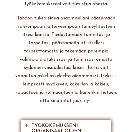
Työkokemukseeni voit tutustua ohesta.
Tahdon tukea sinua osaamisellani pääsemään
vahvempaan ja terveempään tunneyhteyteen
itsesi kanssa. Tiedostamaan tunteitasi ja
tarpeitasi, päästämään irti itsellesi
tarpeettomasta ja tekemään parempia
valintoja ajatuksissasi ja toimissasi omasta
sydämen viisaudestasi käsin. Jotta voit
vapautua askel askeleelta aidommaksi itseksi –
lempeästi hyväksyen, kokeillen ja kokien,
vapautuen ja voimaantuen ja kuitenkin tietäen,
että sinä riität juuri nyt.
TYÖKOKEMUKSENI
ORGANISAATIOIDEN