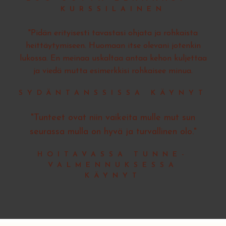
KURSSILAINEN
"Pidän erityisesti tavastasi ohjata ja rohkaista
heittäytymiseen. Huomaan itse olevani jotenkin
lukossa. En meinaa uskaltaa antaa kehon kuljettaa
ja viedä mutta esimerkkisi rohkaisee minua.
SYDÄNTANSSISSA KÄYNYT
"Tunteet ovat niin vaikeita mulle mut sun
seurassa mulla on hyvä ja turvallinen olo."
HOITAVASSA TUNNE-
VALMENNUKSESSA
KÄYNYT