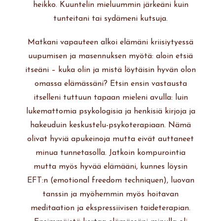
heikko. Kuuntelin mieluummin järkeäni kuin
tunteitani tai sydämeni kutsuja.
Matkani vapauteen alkoi elämäni kriisiytyessä
uupumisen ja masennuksen myötä: aloin etsiä
itseäni – kuka olin ja mistä löytäisin hyvän olon
omassa elämässäni? Etsin ensin vastausta
itselleni tuttuun tapaan mieleni avulla: luin
lukemattomia psykologisia ja henkisiä kirjoja ja
hakeuduin keskustelu-psykoterapiaan. Nämä
olivat hyviä apukeinoja mutta eivät auttaneet
minua tunnetasolla. Jatkoin kompurointia
mutta myös hyvää elämääni, kunnes löysin
EFT:n (emotional freedom techniquen), luovan
tanssin ja myöhemmin myös hoitavan
meditaation ja ekspressiivisen taideterapian.