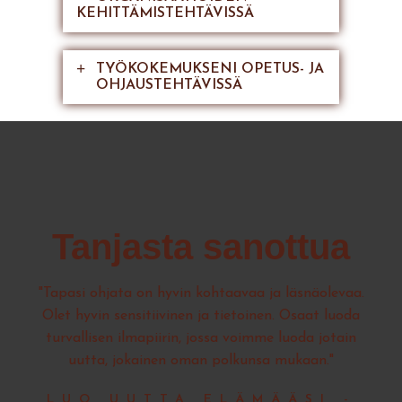
KEHITTÄMISTEHTÄVISSÄ
TYÖKOKEMUKSENI OPETUS- JA
OHJAUSTEHTÄVISSÄ
Tanjasta sanottua
"Tapasi ohjata on hyvin kohtaavaa ja läsnäolevaa.
Olet hyvin sensitiivinen ja tietoinen. Osaat luoda
turvallisen ilmapiirin, jossa voimme luoda jotain
uutta, jokainen oman polkunsa mukaan."
LUO UUTTA ELÄMÄÄSI -