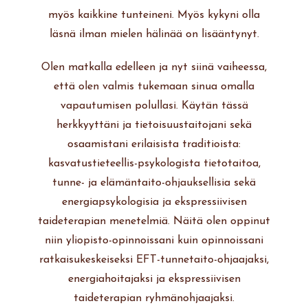
myös kaikkine tunteineni. Myös kykyni olla
läsnä ilman mielen hälinää on lisääntynyt.
Olen matkalla edelleen ja nyt siinä vaiheessa,
että olen valmis tukemaan sinua omalla
vapautumisen polullasi. Käytän tässä
herkkyyttäni ja tietoisuustaitojani sekä
osaamistani erilaisista traditioista:
kasvatustieteellis-psykologista tietotaitoa,
tunne- ja elämäntaito-ohjauksellisia sekä
energiapsykologisia ja ekspressiivisen
taideterapian menetelmiä. Näitä olen oppinut
niin yliopisto-opinnoissani kuin opinnoissani
ratkaisukeskeiseksi EFT-tunnetaito-ohjaajaksi,
energiahoitajaksi ja ekspressiivisen
taideterapian ryhmänohjaajaksi.