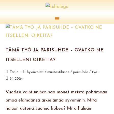
TÄMÄ TYÖ JA PARISUHDE – OVATKO NE
ITSELLENI OIKEITA?
Tanja
hyvinvointi
/
muutostilanne
/
parisuhde
/
työ
8.1.2024
Vuoden vaihtuminen saa monet meistä pohtimaan
omaa elämäänsä arkielämää syvemmin. Mitä
haluan uutena vuonna kokea? Mitä haluan